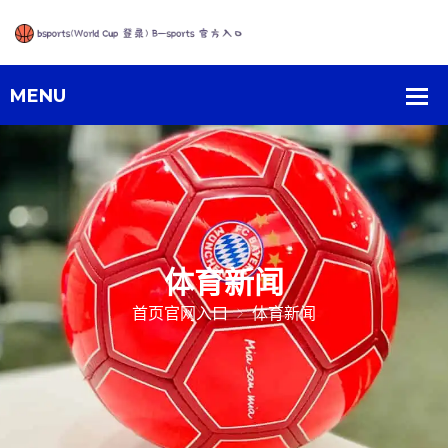
体育新闻
首页官网入口
体育新闻