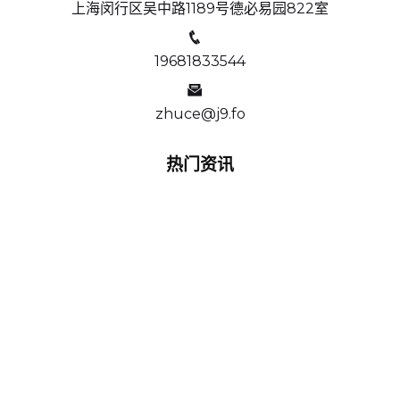
上海闵行区吴中路1189号德必易园822室
19681833544
zhuce@j9.fo
热门资讯