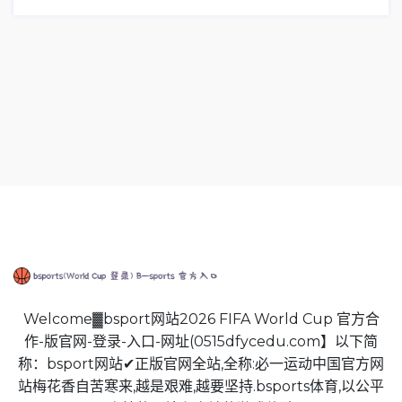
Welcome▓bsport网站2026 FIFA World Cup 官方合
作-版官网-登录-入口-网址(0515dfycedu.com】以下简
称：bsport网站✔正版官网全站,全称:必一运动中国官方网
站梅花香自苦寒来,越是艰难,越要坚持.bsports体育,以公平