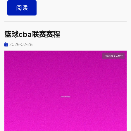
阅读
篮球cba联赛赛程
2026-02-28