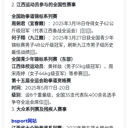
2.
江西运动员参与的全国性赛事
全国跆拳道锦标系列赛
周俐君（宜春籍）
：2025年3月18日夺得女子62公
斤级冠军（代表江西备战全运会）[[]][[]]。
何子翔（九江籍）
：2025年3月27日获全国青少年
锦标赛男子48公斤级冠军，刷新九江市男子组历史
最佳战绩[[]]。
全国青少年锦标系列赛（东部）
江西体校运动员
：黄祥燚（男子51kg级冠军）、周
宋雨婷（女子44kg级亚军）等参赛[[]]。
第十五届全运会跆拳道资格赛
时间
：2025年5月17日-20日
级别
：设8个重量级，全国35支代表队400余名选手
争夺全运会席位[[]]。
3.
大众系列赛及残疾人赛事
bsport网站