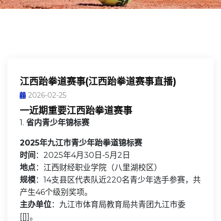
江西跆拳道赛事(江西跆拳道赛事直播)
2026-02-25
一近期重要江西跆拳道赛事
1.
省内青少年锦标赛
2025年九江市青少年跆拳道锦标赛
时间
：2025年4月30日-5月2日
地点
：江西财经职业学院（八里湖校区）
规模
：14支县区代表队近220名青少年选手参赛，共
产生46个级别奖项。
主办单位
：九江市体育局教育局共青团九江市委
[[]]。