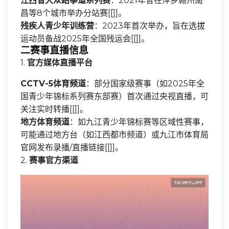
江西省大众跆拳道系列赛
：2021年曾在萍乡赣州南
昌等8个城市举办分站赛[[]]。
残疾人青少年训练营
：2023年首次举办，旨在选拔
运动员备战2025年全国残运会[[]]。
二赛事直播信息
1.
官方媒体直播平台
CCTV-5体育频道
：部分国家级赛事（如2025年全
国青少年锦标系列赛东部赛）首次通过央视直播，可
关注实时转播[[]]。
地方体育频道
：如九江青少年锦标赛等区域性赛事，
可能通过地方台（如江西都市频道）或九江市体育局
官网发布录播/直播链接[[]]。
2.
赛事官方渠道