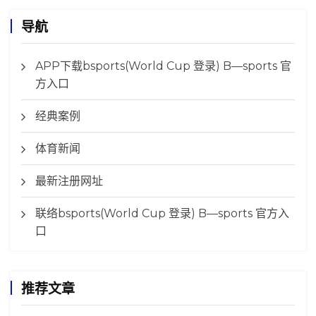
导航
APP下载bsports(World Cup 登录) B—sports 官
方入口
经典案例
体育新闻
最新注册网址
联络bsports(World Cup 登录) B—sports 官方入
口
推荐文章